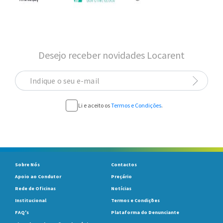
Desejo receber novidades Locarent
Indique o seu e-mail
Li e aceito os
Termos e Condições
.
Sobre Nós
Contactos
Apoio ao Condutor
Preçário
Rede de Oficinas
Notícias
Institucional
Termos e Condições
FAQ's
Plataforma do Denunciante