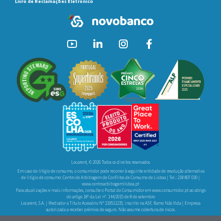
Livro de Reclamações Eletrónico
Locarent, © 2026 Todos os direitos reservados
Em caso de litígio de consumo, o consumidor pode recorrer à seguinte entidade de resolução alternativa
de litígio de consumo: Centro de Arbitragem de Conflitos de Consumo de Lisboa | Tel.: 218 807 030 |
www.centroarbitragemlisboa.pt
Para atualizações e mais informações, consulte o Portal do Consumidor em
www.consumidor.pt
ao abrigo
do artigo 18º da Lei nº. 144/2015 de 8 de setembro
Locarent, S.A. | Mediador a Título Acessório Nº 219511235, inscrito na ASF, Ramo Não Vida | Empresa
autorizada a receber prémios de seguro. Não assume cobertura de riscos.