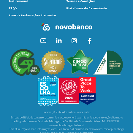
Institucional
Termos e Condições
FAQ's
Plataforma do Denunciante
Livro de Reclamações Eletrónico
Locarent, © 2026 Todos os direitos reservados
Em caso de litígio de consumo, o consumidor pode recorrer à seguinte entidade de resolução alternativa
de litígio de consumo: Centro de Arbitragem de Conflitos de Consumo de Lisboa | Tel.: 218 807 030 |
www.centroarbitragemlisboa.pt
Para atualizações e mais informações, consulte o Portal do Consumidor em
www.consumidor.pt
ao abrigo
do artigo 18º da Lei nº. 144/2015 de 8 de setembro