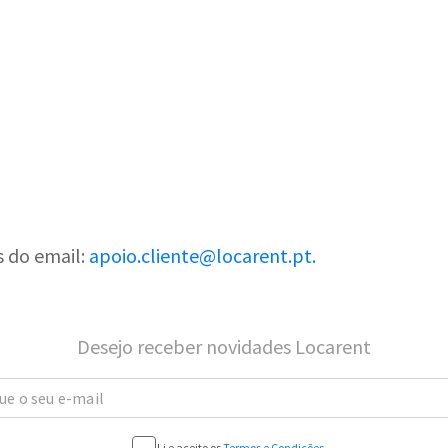
s do email:
apoio.cliente@locarent.pt.
Desejo receber novidades Locarent
ue o seu e-mail
Li e aceito os
Termos e Condições
.