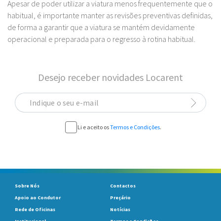
Apesar de poder utilizar a viatura menos frequentemente que o
habitual, é importante manter as revisões preventivas definidas,
de forma a garantir que a viatura se mantém devidamente
operacional e preparada para o regresso à rotina habitual.
Desejo receber novidades Locarent
Indique o seu e-mail
Li e aceito os
Termos e Condições
.
Sobre Nós
Contactos
Apoio ao Condutor
Preçário
Rede de Oficinas
Notícias