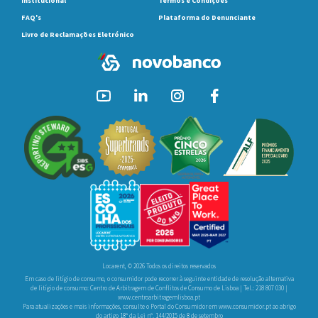
Institucional
Termos e Condições
FAQ's
Plataforma do Denunciante
Livro de Reclamações Eletrónico
Locarent, © 2026 Todos os direitos reservados
Em caso de litígio de consumo, o consumidor pode recorrer à seguinte entidade de resolução alternativa
de litígio de consumo: Centro de Arbitragem de Conflitos de Consumo de Lisboa | Tel.: 218 807 030 |
www.centroarbitragemlisboa.pt
Para atualizações e mais informações, consulte o Portal do Consumidor em
www.consumidor.pt
ao abrigo
do artigo 18º da Lei nº. 144/2015 de 8 de setembro