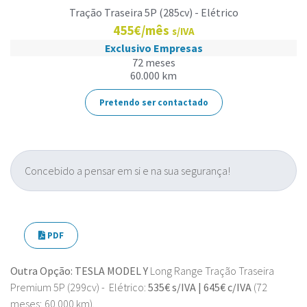
Tração Traseira 5P (285cv) - Elétrico
455€/mês
s/IVA
Exclusivo Empresas
72 meses
60.000 km
Pretendo ser contactado
Concebido a pensar em si e na sua segurança!
PDF
Outra Opção: TESLA MODEL Y
Long Range Tração Traseira
Premium 5P (299cv) - Elétrico:
535€ s/IVA | 645€ c/IVA
(72
meses; 60.000 km).